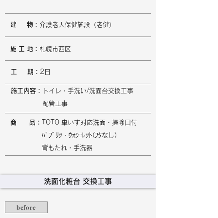
​建 物
：
介護老人保健施設（老健）
施 工 地
：
札幌市西区
工 期：
2日
施工内容：
トイレ・手洗い/洗面台交換工事
​ 配管工事
商 品
：
TOTO 車いす対応洗面・掃除口付
​ ﾊﾟﾌﾞﾘｯ・ｳｫｼｭﾚｯﾄ(ﾌﾀなし)
​ 背もたれ・手洗器
​洗面化粧台 交換工事
before